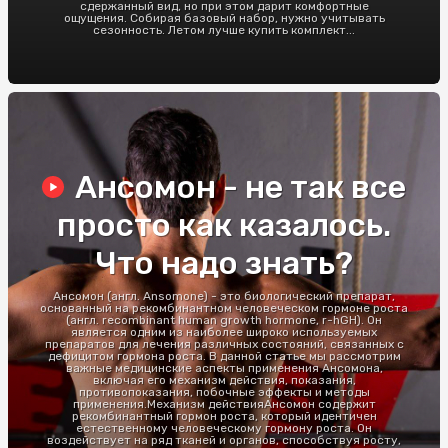
сдержанный вид, но при этом дарит комфортные
ощущения. Собирая базовый набор, нужно учитывать
сезонность. Летом лучше купить комплект...
Ансомон - не так все
просто как казалось.
Что надо знать?
Ансомон (англ. Ansomone) - это биологический препарат,
основанный на рекомбинантном человеческом гормоне роста
(англ. recombinant human growth hormone, r-hGH). Он
является одним из наиболее широко используемых
препаратов для лечения различных состояний, связанных с
дефицитом гормона роста. В данной статье мы рассмотрим
важные медицинские аспекты применения Ансомона,
включая его механизм действия, показания,
противопоказания, побочные эффекты и методы
применения.Механизм действияАнсомон содержит
рекомбинантный гормон роста, который идентичен
естественному человеческому гормону роста. Он
воздействует на ряд тканей и органов, способствуя росту,