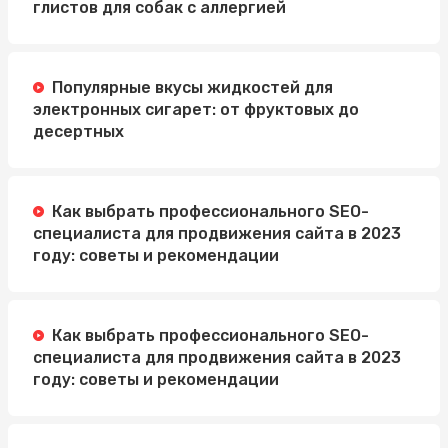
безпілотників
глистов для собак с аллергией
Кому підійде тютюн із легкою міцністю?
Популярные вкусы жидкостей для
Одноразовая посуда оптом: экономия времени и
удобство при организации мероприятий
электронных сигарет: от фруктовых до
десертных
Как выбрать дождевик для детского сада и школы?
Стабілізатор напруги: принцип роботи та види
(релейні, сервопривідні, електронні)
Как выбрать профессионального SEO-
специалиста для продвижения сайта в 2023
году: советы и рекомендации
Как выбрать профессионального SEO-
специалиста для продвижения сайта в 2023
году: советы и рекомендации