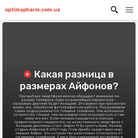
optimapharm.com.ua
Какая разница в
размерах Айфонов?
При выборе смартфона многие обращают внимание на
размер телефона. Один из важнейших параметров –
насколько дисплей будет большим. Это важно при просмотре
видео, игр, обработке фотографий или работе. Под размером
также подразумевается толщина телефона. Чем мобильное
устройство тоньше, тем им комфортнее пользоваться, и тем
ниже его вес. Если человек находится в поисках
сравнительного недорогого, но качественного смартфона с
большим дисплеем стоит Айфон 11 бу купить Киев. Размер
старых Айфонов В 2007 году Стив Джобс представил миру
первый Айфон. Это устройство разительно отличалось от
тогдашних телефонов. У него был уникальный интерфейс и