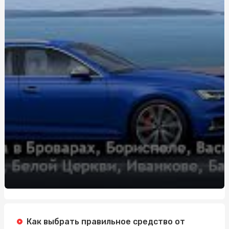
Лучшие напитки для новогодней вечеринки: от водки
до шампанского
Переваги випарників Вупу
AI контент: Чому використання генерованих текстів
може нашкодити SEO?
Ефективний спосіб боротьби зі снігом і
ожеледдюванням - використання кабелю для
сніготанення
Как выбрать дождевик с кнопками: на что обратить
внимание?
Легкий дождевик для летнего сезона: как выбрать и
купить?
Дарсонваль для лица: омоложение, борьба с акне и
другие эффекты
Как выбрать правильное средство от
Антидрон-система «Тотем»: надійний захист від