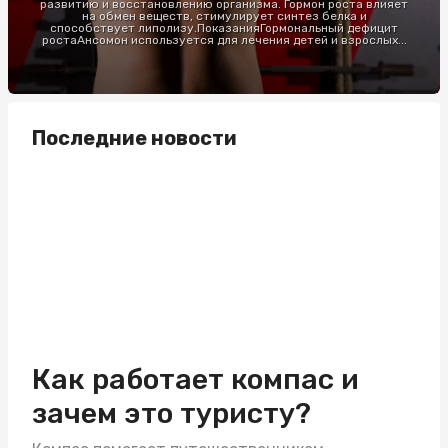
развитию и восстановлению организма. Гормон роста влияет
на обмен веществ, стимулирует синтез белка и
способствует липолизу.ПоказанияГормональный дефицит
ростаАнсомон используется для лечения детей и взрослых...
Последние новости
Как работает компас и
зачем это туристу?