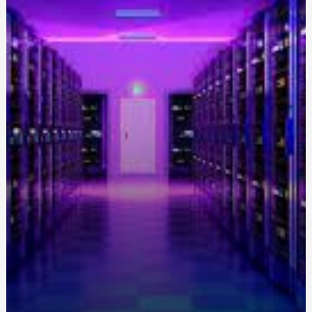
кутикул
Тематичні свічки на день народження: Від класики до
сучасності
Сервер Аренда Цена: Ключевые Факторы и Почему
HostPro.ua - Ваш Лучший Выбор
Кломифен Цитрат Санофи 50 мг: полезная информация
о стероидах на sportblog.com.ua
Сравнение цен на электрошокеры разных
производителей
Смак Істинного Гурмана: Купити Шоколад з Керобу від
SnackHouse
Харчові технології майбутнього: тренди та
перспективи розвитку
Особливості вибору вовняного жіночого пальто,
переваги натурального матеріалу
Обучение вождению на Виноградаре: ваш путь к