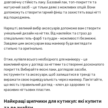
довговічну стійкість лаку. Базовий лак, топ-покриття та
матуючий засіб - це тільки деякі з можливих опцій. Вони
допоможуть створити гарний фініш та захистять ваші нігті
від пошкоджень.
Нарешті, великий вибір аксесуарів допоможе вам створити
унікальний дизайн на нігтях. Від наклейок та страз до
спеціальних гель-фарб та пудри - можливості безмежні.
Завдяки цим аксесуарам ваш манікюр буде виглядати
стильно та оригінально.
Отже, купівля всього необхідного для манікюру - це
важливий крок у догляді за нігтями та створенні досконалого
покриття. Вибирайте якісні лаки, доглядові засоби,
інструменти та аксесуари, щоб залишатися в тренді та
виражати свою індивідуальність через манікюр. Пам'ятайте,
що якість і правильний догляд - ключ до здорових та
красивих нігтьових пластин.
Найкращі щипчики для кутикул: які купити
та де знайти