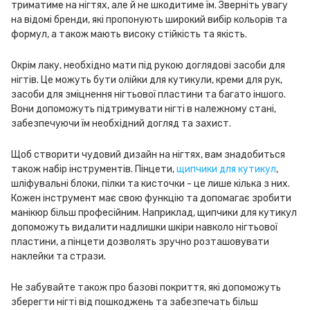
триматиме на нігтях, але й не шкодитиме їм. Зверніть увагу
на відомі бренди, які пропонують широкий вибір кольорів та
формул, а також мають високу стійкість та якість.
Окрім лаку, необхідно мати під рукою доглядові засоби для
нігтів. Це можуть бути олійки для кутикули, креми для рук,
засоби для зміцнення нігтьової пластини та багато іншого.
Вони допоможуть підтримувати нігті в належному стані,
забезпечуючи їм необхідний догляд та захист.
Щоб створити чудовий дизайн на нігтях, вам знадобиться
також набір інструментів. Пінцети,
щипчики для кутикул
,
шліфувальні блоки, пілки та кисточки - це лише кілька з них.
Кожен інструмент має свою функцію та допомагає зробити
манікюр більш професійним. Наприклад, щипчики для кутикул
допоможуть видалити надлишки шкіри навколо нігтьової
пластини, а пінцети дозволять зручно розташовувати
наклейки та стрази.
Не забувайте також про базові покриття, які допоможуть
зберегти нігті від пошкоджень та забезпечать більш