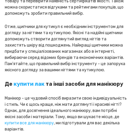
товару та перевірити наявність сертифікатів якості. Також
можна скористатися відгуками та рейтингами покупців, що
допоможуть зробити правильний вибір.
Отже, щипчики для кутикул є необхідним інструментом для
догляду за нігтями та кутикулою. Якісні та надійні щипчики
допоможуть створити доглянутий вигляд нігтів та
захистять шкіру від пошкоджень. Найкращі щипчики можна
придбати у спеціалізованих магазинах або в інтернеті,
вибираючи серед відомих брендів та економічних варіантів.
Пам'ятайте, що правильний вибір інструменту - це запорука
якісного догляду за вашими нігтями та кутикулою.
Де
купити лак
та інші засоби для манікюру
Манікюр - це чудовий спосіб виразити свою індивідуальність
і стиль. Чи є щось краще, ніж мати доглянуті і красиві нігті?
Однак, для досягнення ідеального манікюру, вам потрібні
якісні засоби і матеріали. Тому, якщо ви шукаєте місце, де
купити все для манікюру
, ми підготували для вас декілька
варіантів.