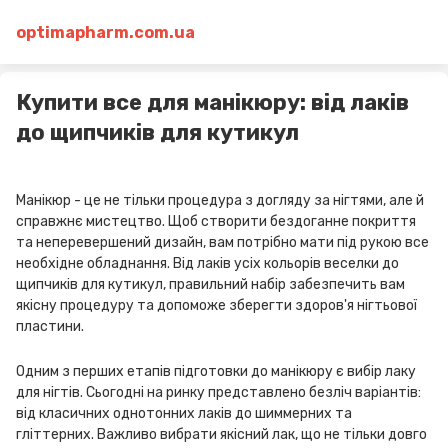
optimapharm.com.ua
Купити все для манікюру: від лаків
до щипчиків для кутикул
Манікюр - це не тільки процедура з догляду за нігтями, але й
справжнє мистецтво. Щоб створити бездоганне покриття
та неперевершений дизайн, вам потрібно мати під рукою все
необхідне обладнання. Від лаків усіх кольорів веселки до
щипчиків для кутикул, правильний набір забезпечить вам
якісну процедуру та допоможе зберегти здоров'я нігтьової
пластини.
Одним з перших етапів підготовки до манікюру є вибір лаку
для нігтів. Сьогодні на ринку представлено безліч варіантів:
від класичних однотонних лаків до шиммерних та
гліттерних. Важливо вибрати якісний лак, що не тільки довго