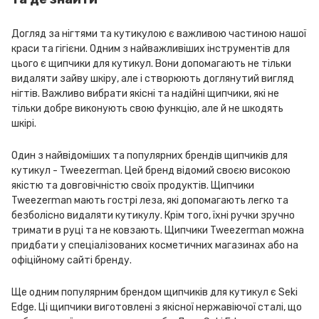
Догляд за нігтями та кутикулою є важливою частиною нашої
краси та гігієни. Одним з найважливіших інструментів для
цього є щипчики для кутикул. Вони допомагають не тільки
видаляти зайву шкіру, але і створюють доглянутий вигляд
нігтів. Важливо вибрати якісні та надійні щипчики, які не
тільки добре виконують свою функцію, але й не шкодять
шкірі.
Один з найвідоміших та популярних брендів щипчиків для
кутикул - Tweezerman. Цей бренд відомий своєю високою
якістю та довговічністю своїх продуктів. Щипчики
Tweezerman мають гострі леза, які допомагають легко та
безболісно видаляти кутикулу. Крім того, їхні ручки зручно
тримати в руці та не ковзають. Щипчики Tweezerman можна
придбати у спеціалізованих косметичних магазинах або на
офіційному сайті бренду.
Ще одним популярним брендом щипчиків для кутикул є Seki
Edge. Ці щипчики виготовлені з якісної нержавіючої сталі, що